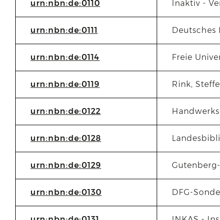
urn:nbn:de:0110
Inaktiv - V
urn:nbn:de:0111
Deutsches I
urn:nbn:de:0114
Freie Unive
urn:nbn:de:0119
Rink, Steff
urn:nbn:de:0122
Handwerksk
urn:nbn:de:0128
Landesbibl
urn:nbn:de:0129
Gutenberg
urn:nbn:de:0130
DFG-Sonder
urn:nbn:de:0131
INKAS - Ins