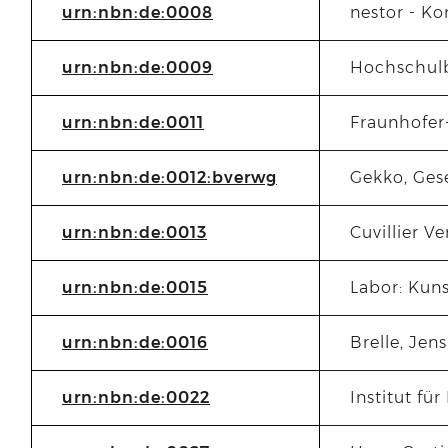
urn:nbn:de:0008
nestor - K
urn:nbn:de:0009
Hochschul
urn:nbn:de:0011
Fraunhofer
urn:nbn:de:0012:bverwg
Gekko, Ges
urn:nbn:de:0013
Cuvillier Ve
urn:nbn:de:0015
Labor: Kun
urn:nbn:de:0016
Brelle, Jens
urn:nbn:de:0022
Institut fü