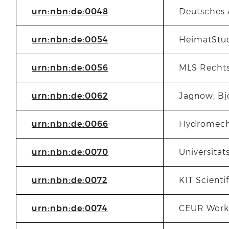
urn:nbn:de:0048
Deutsches 
urn:nbn:de:0054
HeimatStu
urn:nbn:de:0056
MLS Rechts
urn:nbn:de:0062
Jagnow, Bj
urn:nbn:de:0066
Hydromech
urn:nbn:de:0070
Universität
urn:nbn:de:0072
KIT Scienti
urn:nbn:de:0074
CEUR Works