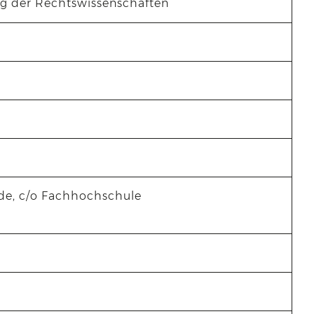
g der Rechtswissenschaften
nde, c/o Fachhochschule
U