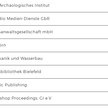
Archäologisches Institut
dio Medien-Dienste GbR
anwaltsgesellschaft mbH
örn
anik und Wasserbau
sbibliothek Bielefeld
fic Publishing
hop Proceedings, GI e.V.