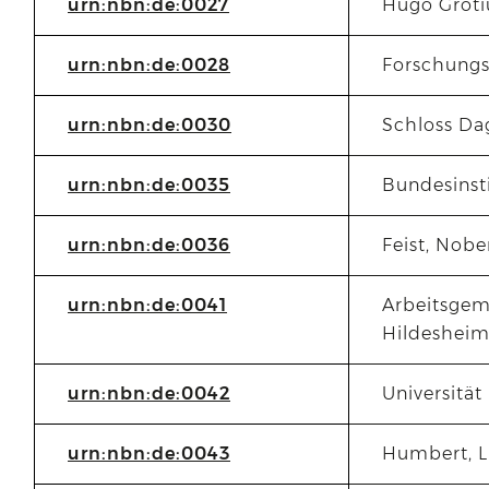
urn:nbn:de:0027
Hugo Groti
urn:nbn:de:0028
Forschungs
urn:nbn:de:0030
Schloss Da
urn:nbn:de:0035
Bundesinsti
urn:nbn:de:0036
Feist, Nobe
urn:nbn:de:0041
Arbeitsgem
Hildesheim
urn:nbn:de:0042
Universitä
urn:nbn:de:0043
Humbert, 