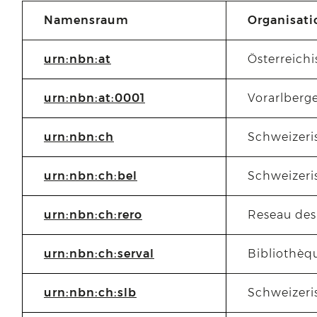
Namensraum
Organisati
urn:nbn:at
Österreichi
urn:nbn:at:0001
Vorarlberg
urn:nbn:ch
Schweizeri
urn:nbn:ch:bel
Schweizeri
urn:nbn:ch:rero
Reseau des
urn:nbn:ch:serval
Bibliothèqu
urn:nbn:ch:slb
Schweizeri