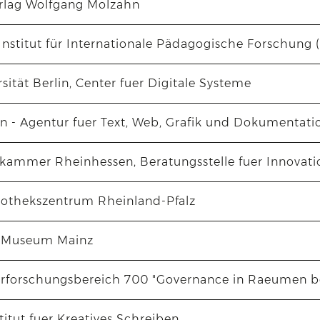
erlag Wolfgang Molzahn
nstitut für Internationale Pädagogische Forschung 
rsität Berlin, Center fuer Digitale Systeme
en - Agentur fuer Text, Web, Grafik und Dokumentati
ammer Rheinhessen, Beratungsstelle fuer Innovatio
iothekszentrum Rheinland-Pfalz
-Museum Mainz
forschungsbereich 700 "Governance in Raeumen beg
titut fuer Kreatives Schreiben